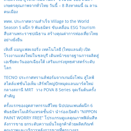
เกษตรคุณภาพจากทั่วไทย วันนี้ – 8 สิงหาคมนี้ ณ ลาน
คนเมือง
ททท. ประกาศความสำเร็จ Village to the World
Season 5 ผนึก 9 พันธมิตร ขับเคลื่อน ESG Tourism
สืบสานพระราชปณิธาน สร้างคุณค่าการท่องเที่ยวไทย
อย่างยั่งยืน
เหิงลี่ แมนูแฟคเจอริ่ง เทคโนโลยี (ไทยแลนด์) เปิด
โรงงานแห่งใหม่ในชลบุรี เดินหน้าขยายฐานการผลิตสู่
เอเชียตะวันออกเฉียงใต้ เสริมแกร่งยุทธศาสตร์ระดับ
โลก
TECNO ประกาศทรานส์ฟอร์มจากเกมมิ่งโฟน สู่ไลฟ์
สไตล์แฟชั่นไอเท็ม เสิร์ฟใหญ่ปักหมุดแลนมาร์คใหม่
กลางสถานี MRT วาง POVA 8 Series จุดเริ่มต้นครั้ง
สำคัญ
ครั้งแรกของอุตสาหกรรมสีไทย นิปปอนเพนต์ผนึก 6
พันธมิตรโมเดิร์นเทรดชั้นนำ นำร่องเปิดตัว “NIPPON
PAINT WORRY FREE” โปรแกรมดูแลคุณภาพฟิล์มสีห
ลังการขาย ยกระดับความมั่นใจลูกค้าด้วยผลิตภัณฑ์
คุณภาพและบริการหลังการขายที่ครบวงจร