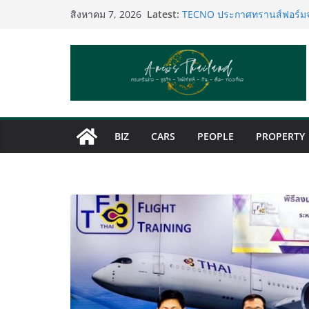
Skip
Latest:
เหิงลี่ แมนูแฟคเจอริ่ง เทคโน
สิงหาคม 7, 2026
to
ในชลบุรี เดินหน้าขยายฐานการผ
เสริมแกร่งยุทธศาสตร์ระดับโ
content
TECNO ประกาศทรานส์ฟอร์มจาก
เท็ม เสิร์ฟใหญ่ปักหมุดแลนม
8 Series จุดเริ่มต้นครั้งสำคัญ
PIPPER STANDARD® เปิดตัวแ
เลี้ยง ชูนวัตกรรมพลังธรรมชาต
ปลอดภัย ไร้สารตกค้าง
BIZ
CARS
PEOPLE
PROPERTY
เริ่มแล้ว! อ.ต.ก.แฟร์ 4 ภาค 
ใจกลางมหานคร” ชวนชิม ช้อป
ไทย วันนี้ – 8 สิงหาคมนี้ ณ ล
ททท. ประกาศความสำเร็จ Vill
พันธมิตร ขับเคลื่อน ESG To
คุณค่าการท่องเที่ยวไทยอย่างยั่