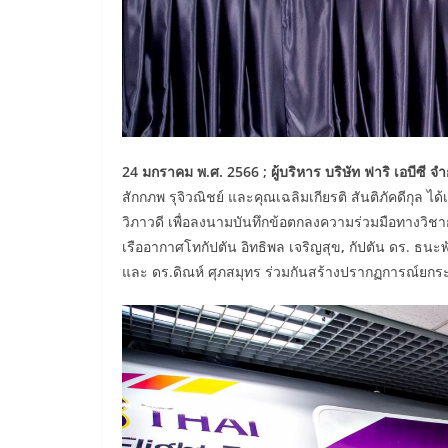
24
มกราคม พ.ศ.
2566
;
ผู้บริหาร บริษัท ฟาริ เอบีซี จำ
สักกภพ รุจิวณิชย์ และคุณเฉลิมเกียรติ สันติภัคดีกุล ไ
วิภาวดี เพื่อลงนามบันทึกข้อตกลงความร่วมมือทางวิชาก
เรืออากาศโทกัปตัน อิทธิพล เจริญสุข
,
กัปตัน ดร. ธนะพั
และ ดร.ดิณห์ ศุภสมุทร ร่วมกันสร้างปรากฏการณ์ยก