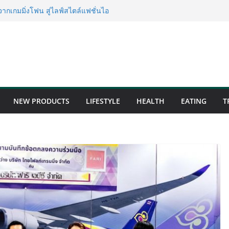
โลยี (ไทยแลนด์) เปิดโรงงานแห่งใหม่
ลิตสู่เอเชียตะวันออกเฉียงใต้
ลก
เกมมิ่งโฟน สู่ไลฟ์สไตล์แฟชั่นไอ
าร์คใหม่กลางสถานี MRT วาง POVA
ชมพูอาบน้ำ และ โฟมอาบแห้งสัตว์
ิ “Zero-Residue” เลียขนได้
NEW PRODUCTS
LIFESTYLE
HEALTH
EATING
T
@ภาคกลาง “มนต์เสน่ห์เกษตรไทย สู่
 สินค้าเกษตรคุณภาพจากทั่ว
านคนเมือง
age to the World Season 5 ผนึก 9
urism สืบสานพระราชปณิธาน สร้าง
งยืน