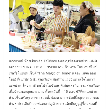
นอกจากนี้ ห้างเซ็นทรัล ยังได้จัดแคมเปญเพื่อคนรักบ้านแห่งปี
อย่าง “CENTRAL HOME INSPIRER” (เซ็นทรัล โฮม อินสไปร์
เรอร์) ในคอนเซ็ปต์ “The Magic of Home” (เดอะ เมจิก ออฟ
โฮม) ที่เนรมิต 5 ธีมสุดครีเอทเพื่อสร้างแรงบันดาลใจในการ
แต่งบ้าน โดยมาพร้อมโปรโมชันสุดพิเศษและกิจกรรมสุดครีเอท
เพื่อบ้านของคุณมากมาย ตั้งแต่วันนี้ – 15 ต.ค. 67ที่แผนกบ้าน
ห้างเซ็นทรัลทุกสาขา รวมทั้งช่องทางการช้อปปิ้งสุดสะดวกของ
ห้างฯ ประเดิมคิกออฟแคมเปญด้วยการแท็กทีมคู่หูคู่ซี้สุดฮอตที่