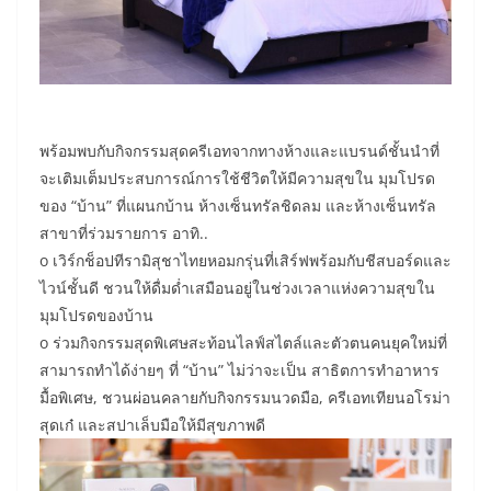
พร้อมพบกับกิจกรรมสุดครีเอทจากทางห้างและแบรนด์ชั้นนำที่
จะเติมเต็มประสบการณ์การใช้ชีวิตให้มีความสุขใน มุมโปรด
ของ “บ้าน” ที่แผนกบ้าน ห้างเซ็นทรัลชิดลม และห้างเซ็นทรัล
สาขาที่ร่วมรายการ อาทิ..
o เวิร์กช็อปทีรามิสุชาไทยหอมกรุ่นที่เสิร์ฟพร้อมกับชีสบอร์ดและ
ไวน์ชั้นดี ชวนให้ดื่มด่ำเสมือนอยู่ในช่วงเวลาแห่งความสุขใน
มุมโปรดของบ้าน
o ร่วมกิจกรรมสุดพิเศษสะท้อนไลฟ์สไตล์และตัวตนคนยุคใหม่ที่
สามารถทำได้ง่ายๆ ที่ “บ้าน” ไม่ว่าจะเป็น สาธิตการทำอาหาร
มื้อพิเศษ, ชวนผ่อนคลายกับกิจกรรมนวดมือ, ครีเอทเทียนอโรม่า
สุดเก๋ และสปาเล็บมือให้มีสุขภาพดี