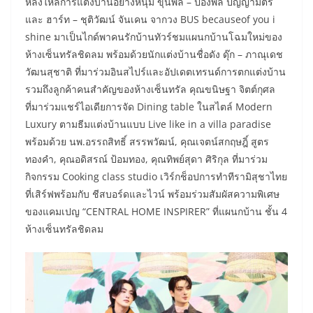
หลงใหลการแต่งบ้านอย่างหนุ่ม ขุนพล – ปองพล ปัญญามิตร
และ ฮาร์ท – ชุติวัฒน์ จันเคน จากวง BUS becauseof you i
shine มาเป็นไกด์พาคนรักบ้านทัวร์ชมแผนกบ้านโฉมใหม่ของ
ห้างเซ็นทรัลชิดลม พร้อมด้วยนักแต่งบ้านชื่อดัง ดุ๊ก – ภาณุเดช
วัฒนสุชาติ ที่มาร่วมอินสไปร์และอัปเดตเทรนด์การตกแต่งบ้าน
รวมถึงลูกค้าคนสำคัญของห้างเซ็นทรัล คุณขนิษฐา จิตต์กุศล
ที่มาร่วมแชร์ไอเดียการจัด Dining table ในสไตล์ Modern
Luxury ตามธีมแต่งบ้านแบบ Live like in a villa paradise
พร้อมด้วย นพ.อรรถสิทธิ์ สรรพวัฒน์, คุณเจตน์สกฤษฎิ์ สูตร
ทองคำ, คุณอดิสรณ์ ป้อมทอง, คุณทิพย์สุดา ศิริกุล ที่มาร่วม
กิจกรรม Cooking class studio เวิร์กช็อปการทำทีรามิสุชาไทย
ที่เสิร์ฟพร้อมกับ ชีสบอร์ดและไวน์ พร้อมร่วมสัมผัสความพิเศษ
ของแคมเปญ “CENTRAL HOME INSPIRER” ที่แผนกบ้าน ชั้น 4
ห้างเซ็นทรัลชิดลม