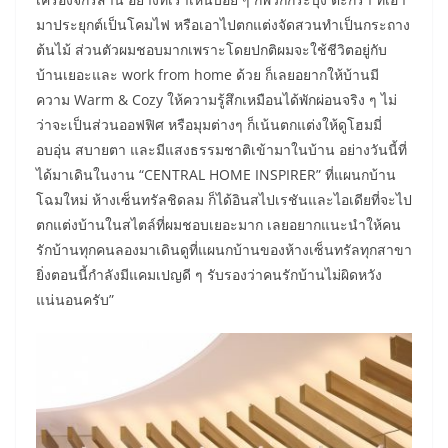
มาประยุกต์เป็นโคมไฟ หรือเอาไปตกแต่งจัดสวนทำเป็นกระถาง
ต้นไม้ ส่วนตัวผมชอบมากเพราะโดยปกติผมจะใช้ชีวิตอยู่กับ
บ้านเยอะและ work from home ด้วย ก็เลยอยากให้บ้านมี
ความ Warm & Cozy ให้ความรู้สึกเหมือนได้พักผ่อนจริง ๆ ไม่
ว่าจะเป็นส่วนออฟฟิศ หรือมุมต่างๆ ก็เน้นตกแต่งให้ดูโฮมมี่
อบอุ่น สบายตา และมีแสงธรรมชาติเข้ามาในบ้าน อย่างวันนี้ที่
ได้มาเดินในงาน “CENTRAL HOME INSPIRER” ที่แผนกบ้าน
โฉมใหม่ ห้างเซ็นทรัลชิดลม ก็ได้อินสไปเรชันและไอเดียที่จะไป
ตกแต่งบ้านในสไตล์ที่ผมชอบเยอะมาก เลยอยากแนะนำให้คน
รักบ้านทุกคนลองมาเดินดูที่แผนกบ้านของห้างเซ็นทรัลทุกสาขา
ยิ่งตอนนี้กำลังมีแคมเปญดี ๆ รับรองว่าคนรักบ้านไม่ผิดหวัง
แน่นอนครับ”