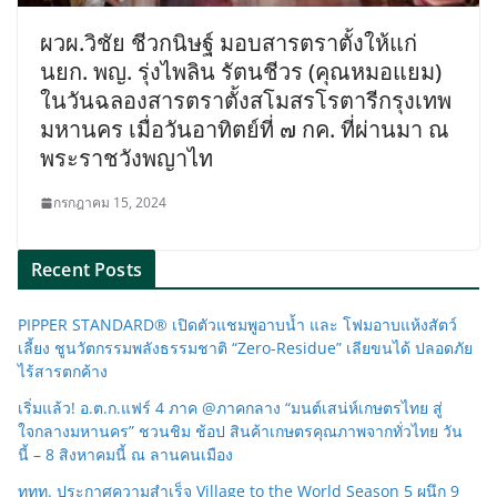
ผวผ.วิชัย ชีวกนิษฐ์ มอบสารตราตั้งให้แก่
นยก. พญ. รุ่งไพลิน รัตนชีวร (คุณหมอแยม)
ในวันฉลองสารตราตั้งสโมสรโรตารีกรุงเทพ
มหานคร เมื่อวันอาทิตย์ที่ ๗ กค. ที่ผ่านมา ณ
พระราชวังพญาไท
กรกฎาคม 15, 2024
Recent Posts
PIPPER STANDARD® เปิดตัวแชมพูอาบน้ำ และ โฟมอาบแห้งสัตว์
เลี้ยง ชูนวัตกรรมพลังธรรมชาติ “Zero-Residue” เลียขนได้ ปลอดภัย
ไร้สารตกค้าง
เริ่มแล้ว! อ.ต.ก.แฟร์ 4 ภาค @ภาคกลาง “มนต์เสน่ห์เกษตรไทย สู่
ใจกลางมหานคร” ชวนชิม ช้อป สินค้าเกษตรคุณภาพจากทั่วไทย วัน
นี้ – 8 สิงหาคมนี้ ณ ลานคนเมือง
ททท. ประกาศความสำเร็จ Village to the World Season 5 ผนึก 9