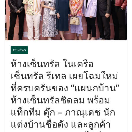
PR NEWS
ห้างเซ็นทรัล ในเครือ
เซ็นทรัล รีเทล เผยโฉมใหม่
ที่ครบครันของ “แผนกบ้าน”
ห้างเซ็นทรัลชิดลม พร้อม
แท็กทีม ดุ๊ก – ภาณุเดช นัก
แต่งบ้านชื่อดัง และลูกค้า