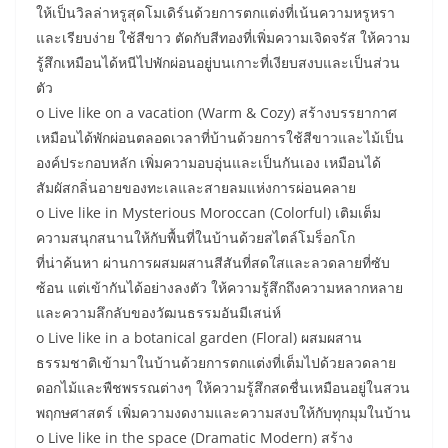
ให้เป็นวิลล่าหรูสุดโมเดิร์นด้วยการตกแต่งที่เน้นความหรูหรา
และเรียบง่าย ใช้สีขาว ตัดกับสีทองที่เพิ่มความเจิดจรัส ให้ความ
รู้สึกเหมือนได้หนีไปพักผ่อนอยู่บนเกาะที่เงียบสงบและเป็นส่วน
ตัว
o Live like on a vacation (Warm & Cozy) สร้างบรรยากาศ
เหมือนได้พักผ่อนตลอดเวลาที่บ้านด้วยการใช้สีขาวและไม้เป็น
องค์ประกอบหลัก เพิ่มความอบอุ่นและเป็นกันเอง เหมือนได้
สัมผัสกลิ่นอายของทะเลและสายลมแห่งการผ่อนคลาย
o Live like in Mysterious Moroccan (Colorful) เติมเต็ม
ความสนุกสนานให้กับพื้นที่ในบ้านด้วยสไตล์โมร็อกโก
ที่น่าค้นหา ผ่านการผสมผสานสีสันที่สดใสและลวดลายที่ซับ
ซ้อน แต่เข้ากันได้อย่างลงตัว ให้ความรู้สึกถึงความหลากหลาย
และความลึกลับของวัฒนธรรมอันมีเสน่ห์
o Live like in a botanical garden (Floral) ผสมผสาน
ธรรมชาติเข้ามาในบ้านด้วยการตกแต่งที่เต็มไปด้วยลวดลาย
ดอกไม้และพืชพรรณต่างๆ ให้ความรู้สึกสดชื่นเหมือนอยู่ในสวน
พฤกษศาสตร์ เพิ่มความงดงามและความสงบให้กับทุกมุมในบ้าน
o Live like in the space (Dramatic Modern) สร้าง