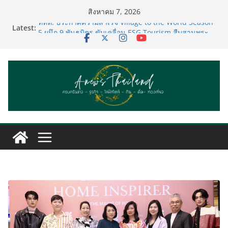
Skip
สิงหาคม 7, 2026
to
Latest:
ททท. ประกาศความสำเร็จ Village to the World Season
content
5 ผนึก 9 พันธมิตร ขับเคลื่อน ESG Tourism สืบสานพระ
ราชปณิธาน สร้างคุณค่าการท่องเที่ยวไทยอย่างยั่งยืน
เหิงลี่ แมนูแฟคเจอริ่ง เทคโนโลยี (ไทยแลนด์) เปิดโรงงาน
แห่งใหม่ในชลบุรี เดินหน้าขยายฐานการผลิตสู่เอเชียตะวัน
ออกเฉียงใต้ เสริมแกร่งยุทธศาสตร์ระดับโลก
TECNO ประกาศทรานส์ฟอร์มจากเกมมิ่งโฟน สู่ไลฟ์สไตล์
แฟชั่นไอเท็ม เสิร์ฟใหญ่ปักหมุดแลนมาร์คใหม่กลางสถานี
MRT วาง POVA 8 Series จุดเริ่มต้นครั้งสำคัญ
PIPPER STANDARD® เปิดตัวแชมพูอาบน้ำ และ โฟมอาบ
แห้งสัตว์เลี้ยง ชูนวัตกรรมพลังธรรมชาติ “Zero-Residue”
เลียขนได้ ปลอดภัย ไร้สารตกค้าง
เริ่มแล้ว! อ.ต.ก.แฟร์ 4 ภาค @ภาคกลาง “มนต์เสน่ห์เกษตร
ไทย สู่ใจกลางมหานคร” ชวนชิม ช้อป สินค้าเกษตร
คุณภาพจากทั่วไทย วันนี้ – 8 สิงหาคมนี้ ณ ลานคนเมือง