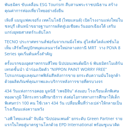
พันธมิตร ขับเคลื่อน ESG Tourism สืบสานพระราชปณิธาน สร้าง
คุณค่าการท่องเที่ยวไทยอย่างยั่งยืน
เหิงลี่ แมนูแฟคเจอริ่ง เทคโนโลยี (ไทยแลนด์) เปิดโรงงานแห่งใหม่ใน
ชลบุรี เดินหน้าขยายฐานการผลิตสู่เอเชียตะวันออกเฉียงใต้ เสริม
แกร่งยุทธศาสตร์ระดับโลก
TECNO ประกาศทรานส์ฟอร์มจากเกมมิ่งโฟน สู่ไลฟ์สไตล์แฟชั่นไอ
เท็ม เสิร์ฟใหญ่ปักหมุดแลนมาร์คใหม่กลางสถานี MRT วาง POVA 8
Series จุดเริ่มต้นครั้งสำคัญ
ครั้งแรกของอุตสาหกรรมสีไทย นิปปอนเพนต์ผนึก 6 พันธมิตรโมเดิร์น
เทรดชั้นนำ นำร่องเปิดตัว “NIPPON PAINT WORRY FREE”
โปรแกรมดูแลคุณภาพฟิล์มสีหลังการขาย ยกระดับความมั่นใจลูกค้า
ด้วยผลิตภัณฑ์คุณภาพและบริการหลังการขายที่ครบวงจร
434 วันแห่งการรอคอย มูลนิธิ “เพจอีจัน” ส่งมอบ โรงเรียนเด็กพิเศษ
ทองผาภูมิ ให้กระทรวงศึกษาธิการ ส่งต่อโอกาสทางการศึกษาให้เด็ก
พิเศษกว่า 100 คน ใช้เวลา 434 วัน เปลี่ยนพื้นที่ว่างเปล่าให้กลายเป็น
โรงเรียนแห่งความหวัง
“เอพี ไทยแลนด์” จับมือ “นิปปอนเพนต์” ยกระดับ Green Partner ราย
แรกในไทยสู่มาตรฐานโลกด้วย EPD International พร้อมชูแนวคิด